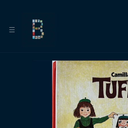
Gå
videre til
innholdet
Hopp til
produktinformasjon