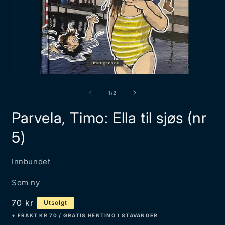
Åpne
Å
medie
m
1
2
av
1
/
2
i
i
modal
m
Parvela, Timo: Ella til sjøs (nr
5)
Innbundet
Som ny
Vanlig
70 kr
Utsolgt
pris
+ FRAKT KR 70 / GRATIS HENTING I STAVANGER